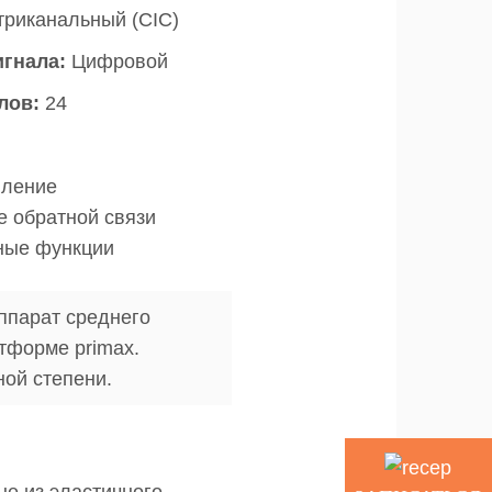
триканальный (CIC)
игнала:
Цифровой
лов:
24
ление
 обратной связи
ные функции
ппарат среднего
тформе primax.
ной степени.