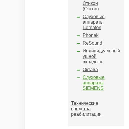
Отикон
(Oticon)
Слуховые
аппараты
Bernafon
Phonak
ReSound
Индивидуальный
ушной
вкладыш
Октава
Слуховые
аппараты
SIEMENS
Технические
средства
реабилитации