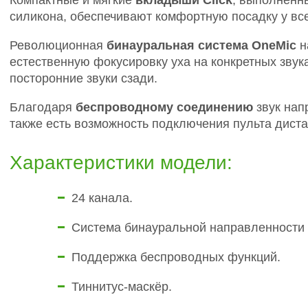
Компактные и мягкие
вкладыши Click
, выполненн
силикона, обеспечивают комфортную посадку у вс
Революционная
бинауральная система OneMic
н
естественную фокусировку уха на конкретных звук
посторонние звуки сзади.
Благодаря
беспроводному соединению
звук нап
также есть возможность подключения пульта дист
Характеристики модели:
24 канала.
Система бинауральной направленности
Поддержка беспроводных функций.
Тиннитус-маскёр.