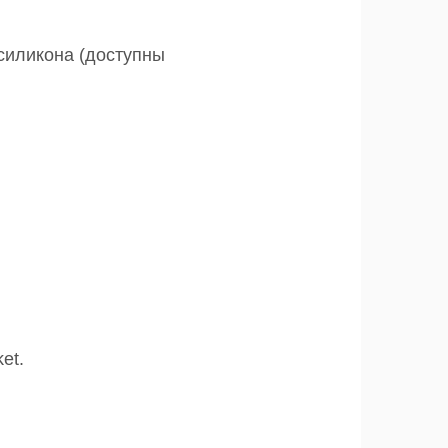
силикона (доступны
et.