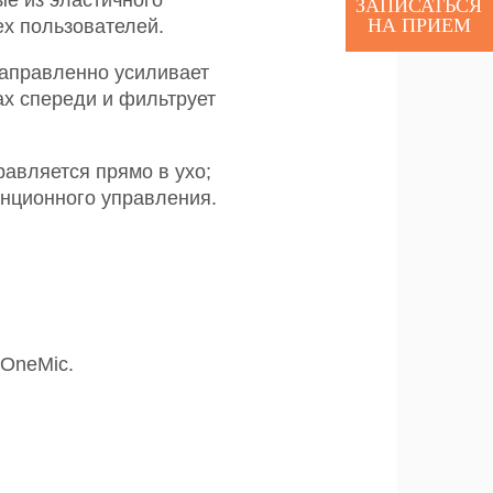
ые из эластичного
ЗАПИСАТЬСЯ
НА ПРИЕМ
ех пользователей.
аправленно усиливает
ах спереди и фильтрует
равляется прямо в ухо;
анционного управления.
 OneMic.