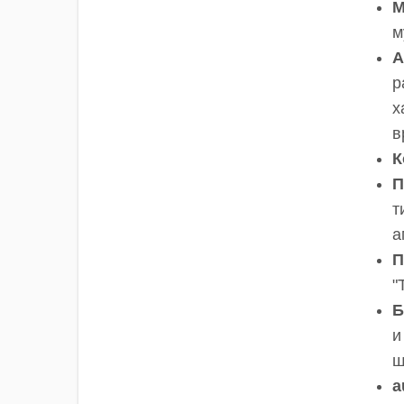
М
м
А
р
х
в
К
П
т
а
П
"
Б
и
ш
a