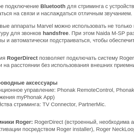
е подключение
Bluetooth
для стриминга с устройст
аться на связи и наслаждаться отличным звучанием.
вые аппараты Marvel можно использовать не только
туру для звонков
handsfree
. При этом Naida M-SP р
лы и автоматически подстраиваться, чтобы обеспечит
ция
RogerDirect
позволяет подключать систему Roger
и на расстоянии без использования внешних приемн
оводные аксессуары
нционное управление: Phonak RemoteControl, Phonak
жения myPhonak Аpp)
ства стриминга: TV Connector, PartnerMic.
ники Roger:
RogerDirect (встроенный, необходима ак
тивации посредством Roger installer), Roger NeckLoop 