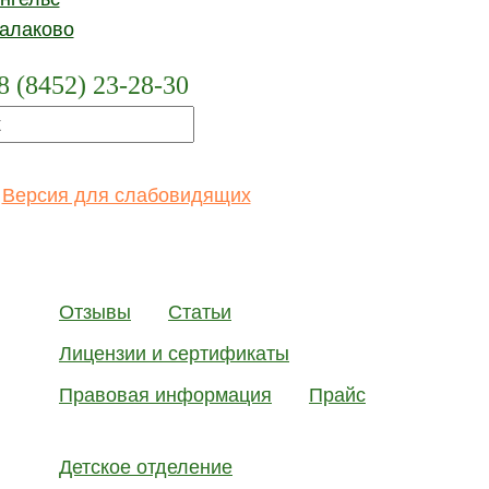
алаково
Тип корпуса:
з
8 (8452) 23-28-30
Уровень мощно
Тип обработки 
Версия для слабовидящих
Количество ка
Функции:
Отзывы
Статьи
Шумопода
Лицензии и сертификаты
Подавлени
Правовая информация
Прайс
Влагозащи
Беспровод
Детское отделение
FM-совмес