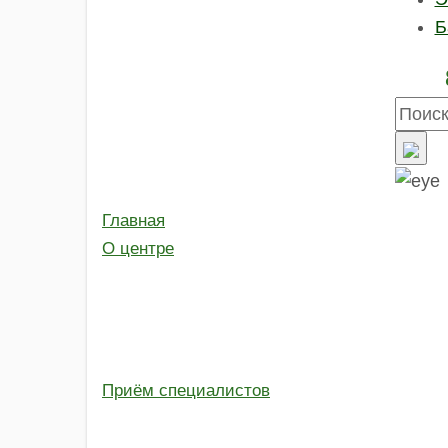
Слуховые
Б
аппараты
Отикон
(Oticon)
Слуховые
аппараты
Bernafon
Phonak
Audeo B
Главная
Audeo
М
О центре
Bolero B
Bolero
M
Naida M
Naida P
Приём специалистов
Sky M
ReSound