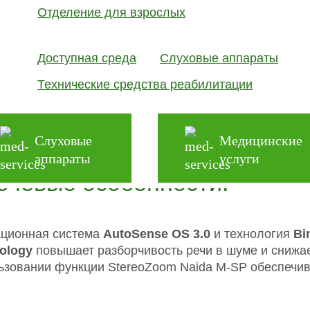
Нанопокры
Отделение для взрослых
Совместимо
Совместимо
Доступная среда
Слуховые аппараты
смартфоны
Технические средства реабилитации
мощный цифровой заушный слуховой аппарат класса
l. Предназначен для компенсации потери слуха умер
ает на 13 батарейке. Оснащен индукционной катушко
Слуховые
Медицинские
аппараты
услуги
ючевые особенности:
ционная система
AutoSense OS 3.0
и технология
Bi
ology
повышает разборчивость речи в шуме и снижа
ьзовании функции StereoZoom Naida M-SP обеспечив