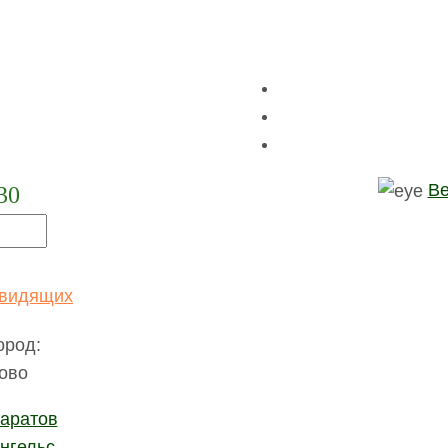
Ве
30
Каталог
Слуховые аппараты
Phonak
Naida M
ховой аппарат Naida M30-SP
овидящих
ород:
Запрос сто
ово
аратов
Производитель
нгельс