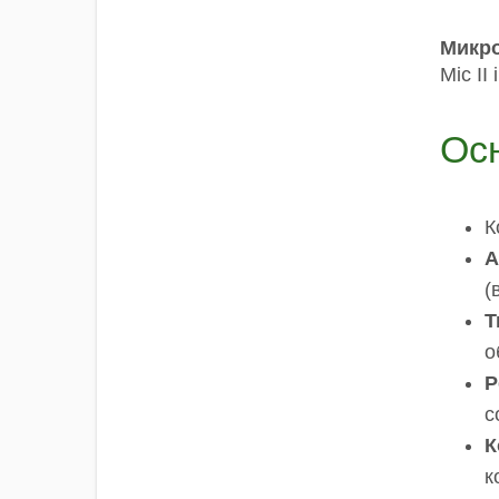
Микр
Mic II
Ос
К
A
(
Т
о
Р
с
К
к