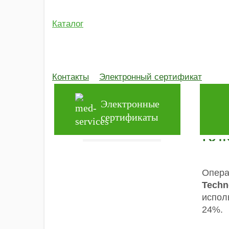
Индивидуальный
ушной
Каталог
вкладыш
Октава
Слуховые
аппараты
Сверх
SIEMENS
Контакты
Электронный сертификат
Marve
Технические
Работ
Электронные
средства
сертификаты
реабилитации
Кл
Опера
Techn
испол
24%.