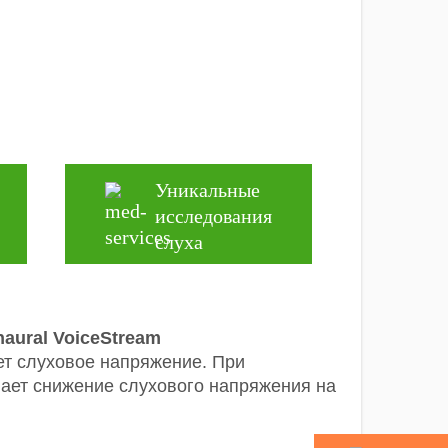
тие
сть с iPhone
сть с Android (определенные
)
 эконом, разработанный на платформе
енно-тяжелой и тяжелой степени.
Уникальные
й.
исследования
слуха
naural VoiceStream
ет слуховое напряжение. При
ает снижение слухового напряжения на