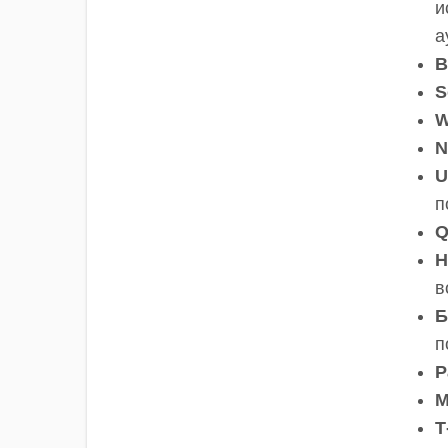
и
а
B
S
W
N
U
п
Q
Н
в
Б
п
Р
М
Т