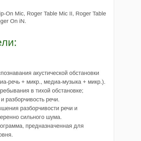
p-On Mic, Roger Table Mic II, Roger Table
oger On iN.
ли:
познавания акустической обстановки
иа-речь + микр., медиа-музыка + микр.).
ребывания в тихой обстановке;
и разборчивость речи.
шения разборчивости речи и
меренно сильного шума.
ограмма, предназначенная для
овня.