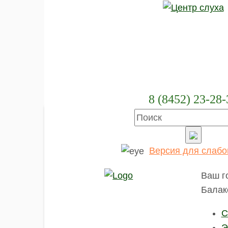
8 (8452) 23-28-
Главная
Каталог
Слу
продукции
Версия для слаб
Доступная среда
Слуховые
Ваш г
аппараты
Балак
Слуховые
С
аппараты
Исток-Аудио
Э