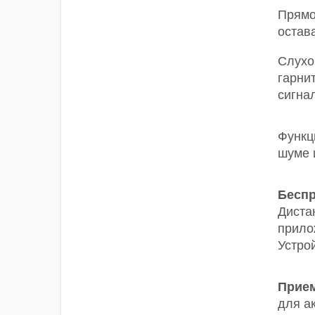
Прямо
остав
Слухо
гарни
сигна
Функ
шуме 
Беспр
Диста
прило
Устрой
Прием
для ак