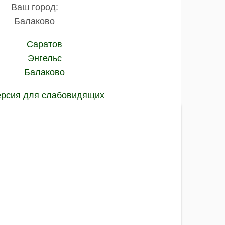
Ваш город:
Балаково
Саратов
Энгельс
Балаково
рсия для слабовидящих
имости и наличия
:
Phonak