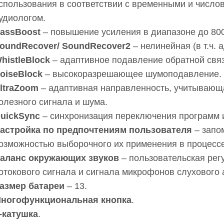
спользования в соответствии с временными и числ
удиологом.
assBoost
– повышение усиления в диапазоне до 800
oundRecover/ SoundRecover2
– нелинейная (в т.ч. 
histleBlock
– адаптивное подавление обратной связ
oiseBlock
– высокоразрешающее шумоподавление.
ltraZoom
– адаптивная направленность, учитывающ
олезного сигнала и шума.
uickSync
– синхронизация переключения программ и
астройка по предпочтениям пользователя
– запо
озможностью выборочного их применения в процессе
аланс окружающих звуков
– пользовательская рег
отокового сигнала и сигнала микрофонов слухового 
азмер батареи
– 13.
ногофункциональная кнопка
.
-катушка
.