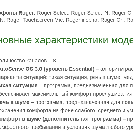
офоны Roger:
Roger Select, Roger Select iN, Roger Cli
 iN, Roger Touchscreen Mic, Roger inspiro, Roger On, R
новные характеристики моде
оличество каналов – 8.
utoSense OS 3.0 (уровень Essential)
– алгоритм рас
варианты ситуаций: тихая ситуация, речь в шуме, мед
ихая ситуация
– программа, предназначенная для п
беспечивает максимальный комфорт прослушивания 
ечь в шуме
– программа, предназначенная для повы
охранения комфорта на фоне слабого, среднего и у
омфорт в шуме (дополнительная программа)
– пр
омфортного пребывания в условиях шума любого ур