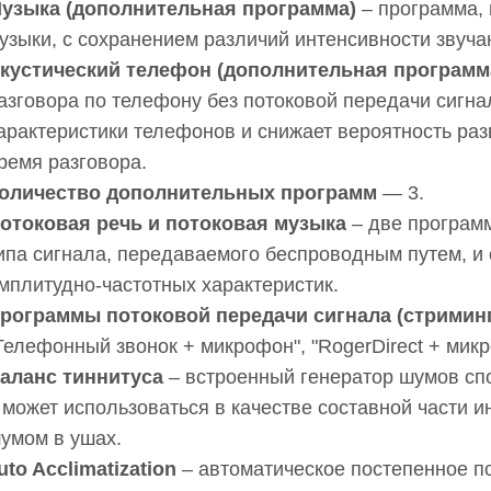
узыка (дополнительная программа)
– программа,
узыки, с сохранением различий интенсивности звучан
кустический телефон (дополнительная программ
азговора по телефону без потоковой передачи сигна
арактеристики телефонов и снижает вероятность раз
ремя разговора.
оличество дополнительных программ
— 3.
отоковая речь и потоковая музыка
– две програм
ипа сигнала, передаваемого беспроводным путем, 
мплитудно-частотных характеристик.
рограммы потоковой передачи сигнала (стриминг
Телефонный звонок + микрофон", "RogerDirect + мик
аланс тиннитуса
– встроенный генератор шумов сп
 может использоваться в качестве составной части 
умом в ушах.
uto Acclimatization
– автоматическое постепенное п