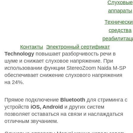
Слуховые
аппараты
Ключевые особенности:
Технически
средства
реабилитац
Операционная система
AutoSense OS 3.0
и
технология
Binaural VoiceStream
Контакты
Электронный сертификат
Technology
повышает разборчивость речи в
шуме и снижает слуховое напряжение. При
использовании функции StereoZoom Naida M-SP
обеспечивает снижение слухового напряжения
на 24%.
Прямое подключение
Bluetooth
для стриминга с
устройств
iOS, Android
и других систем
позволяет оставаться на связи и наслаждаться
отличным звучанием.