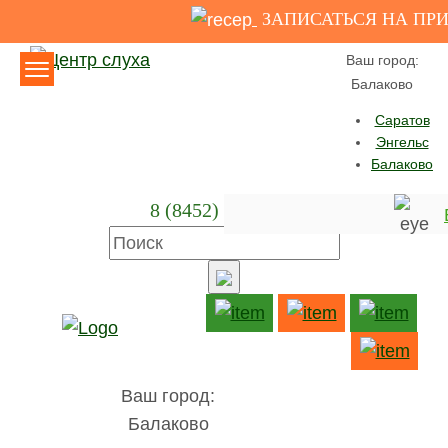
ЗАПИСАТЬСЯ НА ПР
Версия для слабовидящих
Ваш город:
Балаково
Саратов
Энгельс
Балаково
8 (8452) 23-28-30
Главная
Каталог
Слуховые аппараты
Phonak
Naida M
Слуховой аппарат Naida
M90-SP
Ваш город:
Балаково