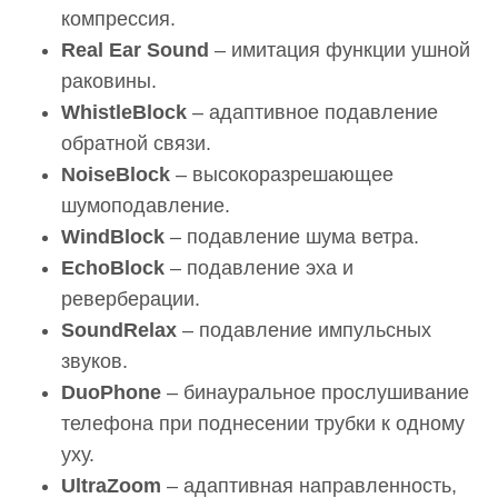
компрессия.
Real Ear Sound
– имитация функции ушной
раковины.
WhistleBlock
– адаптивное подавление
обратной связи.
NoiseBlock
– высокоразрешающее
шумоподавление.
WindBlock
– подавление шума ветра.
EchoBlock
– подавление эха и
реверберации.
SoundRelax
– подавление импульсных
звуков.
DuoPhone
– бинауральное прослушивание
телефона при поднесении трубки к одному
уху.
UltraZoom
– адаптивная направленность,