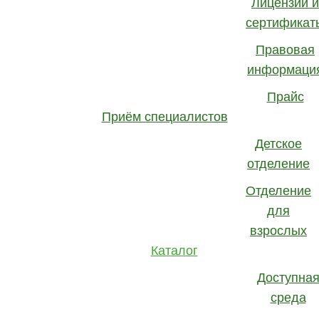
Лицензии и
Шумоподавление
сертификат
Подавление обратной связи
Правовая
Влагозащищенность
информаци
Беспроводные функции
Прайс
FM-совместимость
Приём специалистов
Нанопокрытие
Совместимость с iPhone
Детское
Совместимость с Android (определенные
отделение
смартфоны)
Отделение
для
Сверхмощный цифровой заушный слуховой
взрослых
аппарат класса премиум, разработанный на
Каталог
платформе Marvel. Предназначен для
компенсации потери слуха умеренно-тяжелой и
Доступна
тяжелой степени. Работает на 13 батарейке.
среда
Оснащен индукционной катушкой.