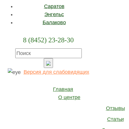
Саратов
Энгельс
Балаково
Запрос стоимости и наличия
8 (8452) 23-28-30
Производитель:
Phonak
Тип корпуса:
заушный
Версия для слабовидящих
Уровень мощности:
Сверхмощный
Главная
Тип обработки сигнала:
Цифровой
О центре
Количество каналов:
20
Отзывы
Статьи
Функции: