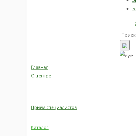
Элек
реабилитации
Б
Cигнализаторы
звука
Говорящие
весы
Игры
Лупы с
подсветкой
Наборы для
Главная
письма и
печати
О центре
Тонометры и
термометры с
речевым
выходом.
Часы с
Приём специалистов
речевым
выходом
Электронный
Каталог
ручной