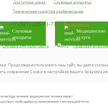
Доступная среда
Слуховые аппараты
Технические средства реабилитации
+7 (927) 225-61-71
Все контакты
Слуховые
Медицинские
аппараты
услуги
Справка для налогового
Правовая информ
а
ика. Продолжая использовать наш сайт, вы даете соглас
ить сохранение Cookie в настройках вашего браузера и
исле методы лечения, медицинская техника имеют
уществует необходимость ознакомления с инструкцией по их