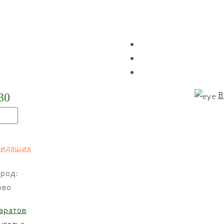
В
30
Каталог
Технические средства реабилитации
ктронный ручной видеоувеличите
видящих
род:
ово
аратов
нгельс