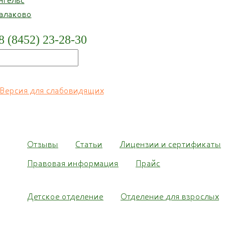
тронная лупа Bigger B2-
алаково
43TV
8 (8452) 23-28-30
Запрос стоимости
Версия для слабовидящих
Отзывы
Статьи
Лицензии и сертификаты
Правовая информация
Прайс
Детское отделение
Отделение для взрослых