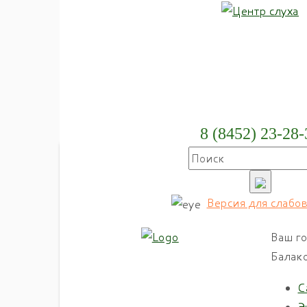
8 (8452) 23-28-
Главная
Каталог
Эле
продукции
Версия для слабо
Доступная среда
Слуховые
Ваш го
аппараты
Балак
Технические
С
средства
Э